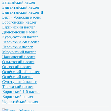
Батагайский наслег
Баягантайский наслег
Баягантайский наслег II
Берт - Усовский наслег
Борогонский наслег
Бяриинский наслег
Дюпсюнский наслег
Курбусахский наслег
Легойский 2-й наслег
Легойский наслег
Мюрюнский наслег
Наяхинский наслег
Ольтехский наслег
Онерский наслег
Оспёхский 1-й наслег
Оспёхский наслег
Суоттунский наслег
Тюляхский наслег
Хоринский 1-й наслег
Хоринский наслег
Чериктейский наслег